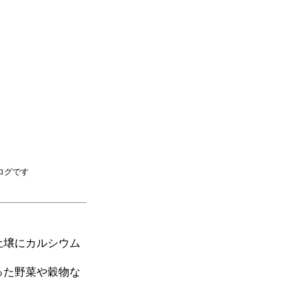
ログです
土壌にカルシウム
った野菜や穀物な