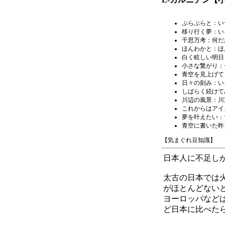
ぷらぷらと：い
移り行く夢：い
千思万考
：何だ
ほんわかと：ほ
白く眩しい明日
小さな繋がり
：
青空を見上げて
日々の刻み：い
しばらく続けて
川辺の風景
：川
これからはアイ
夢を叶えたい：
青空に書いた昨
【気まぐれ豆知識】
日本人に不足し
太古の日本では
がほとんどない
ヨーロッパなど
ど日本に比べた