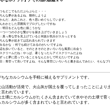
つもどこでもただぷらぷらと・・・
ろんな夢があるよね、期待しようよ
かんだ、あれこれと、色々思いめぐらしています。
んわかとした雰囲気でブログしたいですね
：明日をどんな色に描こうかな
一つ一つの小さな繋がりを築き上げていきましょう
：真っ青な空を見上げていると何故か気分がスカっとする
ろんな事が起きては忘れ去られていきます
みるかな ：何でも続けてみるのがいいですよね
辺を歩いていると、そのときそのときいろいろな風景に出会う
スクリームだね：やっぱ、暑くなったらアイスクリームだよね
ずっと夢に思っていることをなんとかして叶えたいですよね
日：青空って良いですよね、そんな青空にいろいろと書き込んでみたい、そんなブ
がちなカルシウムを手軽に補えるサプリメントです。
火山活動が活発で、火山灰が国土を覆ってしまったことにより
と言われています。
は土壌にカルシウムがたくさん含まれていて水やその土壌で育
らカルシウムが多く含まれていると言われています。