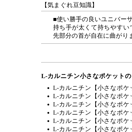
【気まぐれ豆知識】
■使い勝手の良いユニバー
持ち手が太くて持ちやすい
先部分の首が自在に曲がり
L-カルニチン小さなポケット
L-カルニチン【小さなポ
L-カルニチン【小さなポ
L-カルニチン【小さなポ
L-カルニチン【小さなポ
L-カルニチン【小さなポ
L-カルニチン【小さなポ