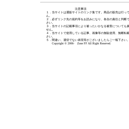
注意事項
１．当サイトは通販サイトのリンク集です。商品の販売は行っ
ん。
２．必ずリンク先の規約等をお読みになり、各自の責任と判断
さい。
３．当サイトの記載事項により被ったいかなる被害についても
せん。
４．当サイトで使用している記事、画像等の無駄使用、無断転
さい。
５．間違い、適切でない表現等がございましたら
ご一報下さい
Copyright © 2006- Zone FF All Right Reserved.