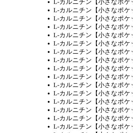
L-カルニチン【小さなポ
L-カルニチン【小さなポ
L-カルニチン【小さなポ
L-カルニチン【小さなポ
L-カルニチン【小さなポ
L-カルニチン【小さなポ
L-カルニチン【小さなポ
L-カルニチン【小さなポ
L-カルニチン【小さなポ
L-カルニチン【小さなポ
L-カルニチン【小さなポ
L-カルニチン【小さなポ
L-カルニチン【小さなポ
L-カルニチン【小さなポ
L-カルニチン【小さなポ
L-カルニチン【小さなポ