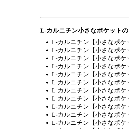
L-カルニチン小さなポケット
L-カルニチン【小さなポ
L-カルニチン【小さなポ
L-カルニチン【小さなポ
L-カルニチン【小さなポ
L-カルニチン【小さなポ
L-カルニチン【小さなポ
L-カルニチン【小さなポ
L-カルニチン【小さなポ
L-カルニチン【小さなポ
L-カルニチン【小さなポ
L-カルニチン【小さなポ