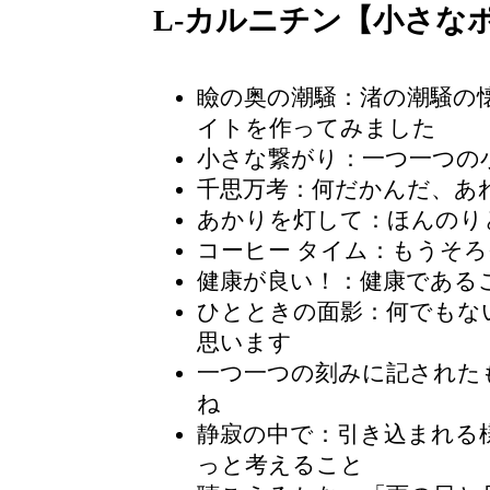
L-カルニチン【小さな
瞼の奥の潮騒
：渚の潮騒の
イトを作ってみました
小さな繋がり：一つ一つの
千思万考
：何だかんだ、あ
あかりを灯して：ほんのり
コーヒー タイム
：もうそろ
健康が良い！：健康である
ひとときの面影
：何でもな
思います
一つ一つの刻みに記された
ね
静寂の中で：引き込まれる
っと考えること