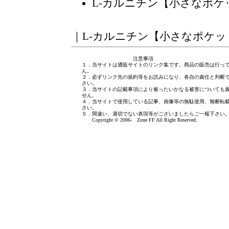
L-カルニチン【小さなポ
｜
L-カルニチン【小さなポケッ
注意事項
１．当サイトは通販サイトのリンク集です。商品の販売は行っ
ん。
２．必ずリンク先の規約等をお読みになり、各自の責任と判断
さい。
３．当サイトの記載事項により被ったいかなる被害についても
せん。
４．当サイトで使用している記事、画像等の無駄使用、無断転
さい。
５．間違い、適切でない表現等がございましたら
ご一報下さい
Copyright © 2006- Zone FF All Right Reserved.