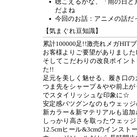
聴こえるかな、「雨の日と
だよね
今回のお話：アニメの話だ
【気まぐれ豆知識】
累計100000足!!激売れメガH
お客様よりご要望がありましたB
そしてこだわりの改良ポイント
た!!
足元を美しく魅せる、履き口の
つま先をシャープ＆やや前上が
でスタイリッシュな印象に☆
安定感バツグンなのもウェッジ
新カラー＆新マテリアルも追加
しっかり高さを取ったウェッジ
12.5cmヒール&3cmのインス