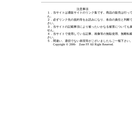
注意事項
１．当サイトは通販サイトのリンク集です。商品の販売は行っ
ん。
２．必ずリンク先の規約等をお読みになり、各自の責任と判断
さい。
３．当サイトの記載事項により被ったいかなる被害についても
せん。
４．当サイトで使用している記事、画像等の無駄使用、無断転
さい。
５．間違い、適切でない表現等がございましたら
ご一報下さい
Copyright © 2006- Zone FF All Right Reserved.