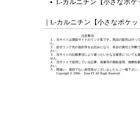
L-カルニチン【小さなポ
｜
L-カルニチン【小さなポケッ
注意事項
１．当サイトは通販サイトのリンク集です。商品の販売は行っ
ん。
２．必ずリンク先の規約等をお読みになり、各自の責任と判断
さい。
３．当サイトの記載事項により被ったいかなる被害についても
せん。
４．当サイトで使用している記事、画像等の無駄使用、無断転
さい。
５．間違い、適切でない表現等がございましたら
ご一報下さい
Copyright © 2006- Zone FF All Right Reserved.