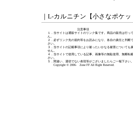
｜
L-カルニチン【小さなポケッ
注意事項
１．当サイトは通販サイトのリンク集です。商品の販売は行っ
ん。
２．必ずリンク先の規約等をお読みになり、各自の責任と判断
さい。
３．当サイトの記載事項により被ったいかなる被害についても
せん。
４．当サイトで使用している記事、画像等の無駄使用、無断転
さい。
５．間違い、適切でない表現等がございましたら
ご一報下さい
Copyright © 2006- Zone FF All Right Reserved.