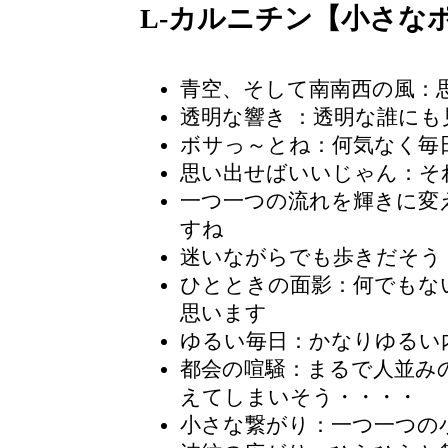
L-カルニチン【小さな
青空、そして南南西の風：
透明な響き
：透明な誰にも
ボサっ～とね：何気なく毎
思い出せばいいじゃん：そ
一つ一つの流れを輝きに変
すね
迷いながらでも歩きだそう
ひとときの面影
：何でもな
思います
ゆるい毎日
：かなりゆるい
都会の喧騒
：まるで人並み
えてしまいそう・・・・
小さな繋がり：一つ一つの